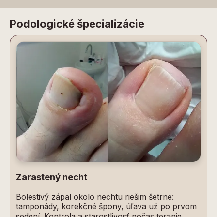
Podologické špecializácie
Zarastený necht
Bolestivý zápal okolo nechtu riešim šetrne:
tamponády, korekčné špony, úľava už po prvom
sedení. Kontrola a starostlivosť počas terapie.