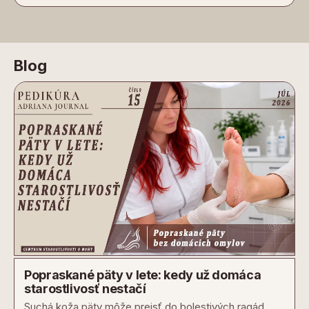
Blog
Popraskané päty v lete: kedy už domáca
starostlivosť nestačí
Suchá koža päty môže prejsť do bolestivých ragád.