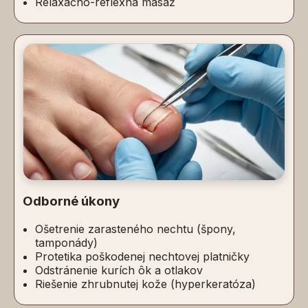
Relaxačno-reflexná masáž
Odborné úkony
Ošetrenie zarasteného nechtu (špony,
tamponády)
Protetika poškodenej nechtovej platničky
Odstránenie kurích ôk a otlakov
Riešenie zhrubnutej kože (hyperkeratóza)