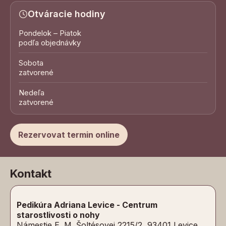
Otváracie hodiny
Pondelok – Piatok
podľa objednávky
Sobota
zatvorené
Nedeľa
zatvorené
Rezervovat termin online
Kontakt
Pedikúra Adriana Levice - Centrum
starostlivosti o nohy
Námestie E. M. Šoltésovej 2215/2, 93401 Levice