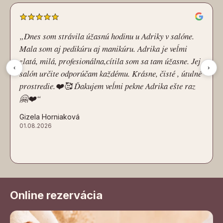
„Dnes som strávila úžasnú hodinu u Adriky v salóne.
Mala som aj pedikúru aj manikúru. Adrika je veĺmi
zlatá, milá, profesionálna,cítila som sa tam úžasne. Jej
‹
›
salón určite odporúčam každému. Krásne, čisté , útulné
prostredie.❤️🥰 Ďakujem veĺmi pekne Adrika ešte raz
🤗❤️“
Gizela Horniaková
01.08.2026
Online rezervácia