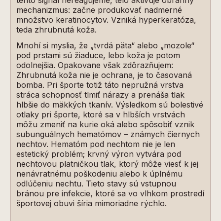
tento signál nereagujeme, telo aktivuje obranný
mechanizmus: začne produkovať nadmerné
množstvo keratinocytov. Vzniká hyperkeratóza,
teda zhrubnutá koža.
Mnohí si myslia, že „tvrdá päta“ alebo „mozole“
pod prstami sú žiaduce, lebo koža je potom
odolnejšia. Opakovane však zdôrazňujem:
Zhrubnutá koža nie je ochrana, je to časovaná
bomba. Pri športe totiž táto nepružná vrstva
stráca schopnosť tlmiť nárazy a prenáša tlak
hlbšie do mäkkých tkanív. Výsledkom sú bolestivé
otlaky pri športe, ktoré sa v hlbších vrstvách
môžu zmeniť na kurie oká alebo spôsobiť vznik
subunguálnych hematómov – známych čiernych
nechtov. Hematóm pod nechtom nie je len
estetický problém; krvný výron vytvára pod
nechtovou platničkou tlak, ktorý môže viesť k jej
nenávratnému poškodeniu alebo k úplnému
odlúčeniu nechtu. Tieto stavy sú vstupnou
bránou pre infekcie, ktoré sa vo vlhkom prostredí
športovej obuvi šíria mimoriadne rýchlo.