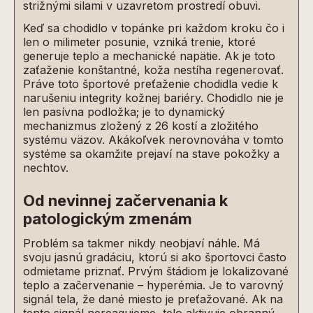
strižnými silami v uzavretom prostredí obuvi.
Keď sa chodidlo v topánke pri každom kroku čo i
len o milimeter posunie, vzniká trenie, ktoré
generuje teplo a mechanické napätie. Ak je toto
zaťaženie konštantné, koža nestíha regenerovať.
Práve toto športové preťaženie chodidla vedie k
narušeniu integrity kožnej bariéry. Chodidlo nie je
len pasívna podložka; je to dynamický
mechanizmus zložený z 26 kostí a zložitého
systému väzov. Akákoľvek nerovnováha v tomto
systéme sa okamžite prejaví na stave pokožky a
nechtov.
Od nevinnej začervenania k
patologickým zmenám
Problém sa takmer nikdy neobjaví náhle. Má
svoju jasnú gradáciu, ktorú si ako športovci často
odmietame priznať. Prvým štádiom je lokalizované
teplo a začervenanie – hyperémia. Je to varovný
signál tela, že dané miesto je preťažované. Ak na