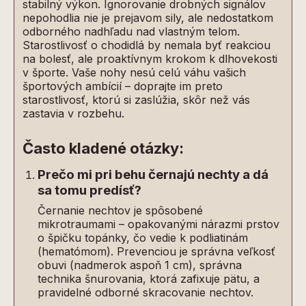
stabilný výkon. Ignorovanie drobných signálov
nepohodlia nie je prejavom sily, ale nedostatkom
odborného nadhľadu nad vlastným telom.
Starostlivosť o chodidlá by nemala byť reakciou
na bolesť, ale proaktívnym krokom k dlhovekosti
v športe. Vaše nohy nesú celú váhu vašich
športových ambícií – doprajte im preto
starostlivosť, ktorú si zaslúžia, skôr než vás
zastavia v rozbehu.
Často kladené otázky:
Prečo mi pri behu černajú nechty a dá
sa tomu predísť?
Černanie nechtov je spôsobené
mikrotraumami – opakovanými nárazmi prstov
o špičku topánky, čo vedie k podliatinám
(hematómom). Prevenciou je správna veľkosť
obuvi (nadmerok aspoň 1 cm), správna
technika šnurovania, ktorá zafixuje pätu, a
pravidelné odborné skracovanie nechtov.