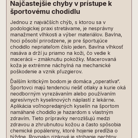
Najčastejšie chyby v prístupe k
športovému chodidlu
Jednou z najväčších chýb, s ktorou sa v
podologickej praxi stretávame, je nesprávny
manažment vlhkosti a výber materiálov. Bavlna,
hoci pôsobí prirodzene, je pre športujúce
chodidlo nepriateľom číslo jeden. Bavlna vlhkosť
nasáva a drží ju priamo na koži, čo vedie k
macerácii – zmäknutiu pokožky. Macerovaná
koža je extrémne náchylná na mechanické
poškodenie a vznik pľuzgierov.
Ďalším kritickým bodom je domáca „operatíva“.
Športovci majú tendenciu riešiť otlaky a kurie oká
neodborným vyrezávaním alebo používaním
agresívnych kyselinových náplastí z lekárne.
Aplikácia voľnopredajných kyselín na športom
namáhané chodidlo je hazardom s vlastným
zdravím. Tieto prípravky nerozlišujú medzi
zdravou a zhrubnutou kožou a často spôsobia
chemické popáleniny, ktoré hojenie predĺžia o
týždne. Rovnako rizikové je strihanie nechtov