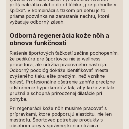
príliš nakrátko alebo do oblúčika „pre pohodlie v
špičke“. V kombinácii s tlakom pri behu je to
priama pozvánka na zarastanie nechtu, ktoré
vyžaduje odborný zásah.
Odborná regenerácia kože nôh a
obnova funkčnosti
Riešenie športových ťažkostí začína pochopením,
že pedikúra pre športovca nie je wellness
procedúra, ale údržba pracovného nástroja.
Odborný podológ dokáže identifikovať miesta
zvýšeného tlaku ešte predtým, než vznikne
bolesť. Profesionálne ošetrenie zahŕňa precízne
odstránenie hyperkeratóz tak, aby koža zostala
pružná a schopná prirodzenej dilatácie pri
pohybe.
Pri regenerácii kože nôh musíme pracovať s
prípravkami, ktoré podporujú elasticitu, nie len
mastnotu. Športovec potrebuje produkty s
obsahom urey v správnej koncentrácii a