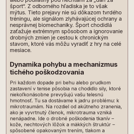
šport“. Z odborného hľadiska je to však
mýtus. Tieto prejavy nie sú dôkazom tvrdého
tréningu, ale signálom zlyhávajúcej ochrany a
nesprávnej biomechaniky. Šport chodidlá
zaťažuje extrémnym spôsobom a ignorovanie
drobných zmien je cestou k chronickým
stavom, ktoré vás môžu vyradiť z hry na celé
mesiace.
Dynamika pohybu a mechanizmus
tichého poškodzovania
Pri každom dopade pri behu alebo prudkom
zastavení v tenise pôsobia na chodidlo sily, ktoré
niekoľkonásobne prevyšujú vašu telesnú
hmotnosť. Tu sa dostávame k jadru problému: k
mikrotraumám. Na rozdiel od akútneho zranenia,
ako je vyvrtnutý členok, mikrotrauma vzniká
nenápadne. Ide o drobné poškodenia tkanív –
kože, nechtových lôžok a mäkkých štruktúr –
spôsobené opakovaným trením, tlakom a