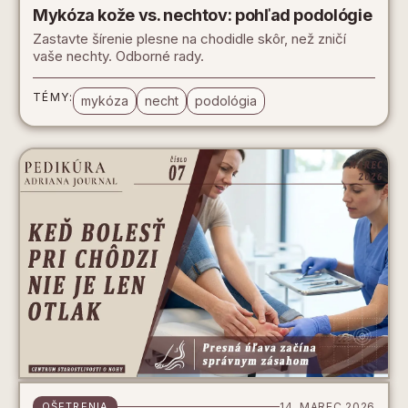
Mykóza kože vs. nechtov: pohľad podológie
Zastavte šírenie plesne na chodidle skôr, než zničí
vaše nechty. Odborné rady.
TÉMY:
mykóza
necht
podológia
OŠETRENIA
14. MAREC 2026