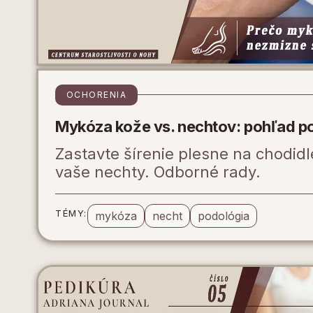
OCHORENIA
Mykóza kože vs. nechtov: pohľad p
Zastavte šírenie plesne na chodidle
vaše nechty. Odborné rady.
TÉMY:
mykóza
necht
podológia