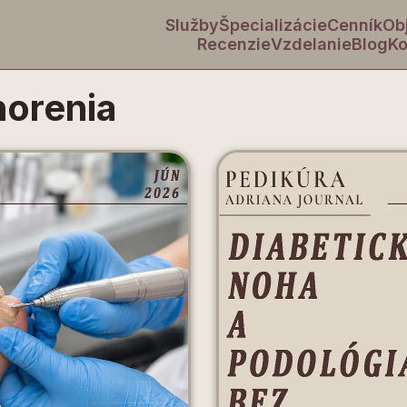
Služby
Špecializácie
Cenník
Ob
Recenzie
Vzdelanie
Blog
Ko
horenia