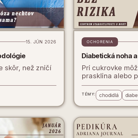
15. JÚN 2026
OCHORENIA
odológie
Diabetická noha a
 skôr, než zničí
Pri cukrovke môže
prasklina alebo p
TÉMY:
chodidlá
diabe