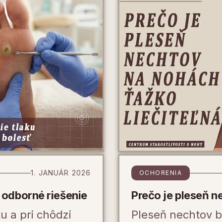
1. JANUÁR 2026
OCHORENIA
a odborné riešenie
Prečo je pleseň n
u a pri chôdzi
Pleseň nechtov 