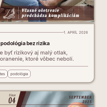
1. APRÍL 2026
 podológia bez rizika
 byť rizikový aj malý otlak,
oranenie, ktoré vôbec nebolí.
tes
podológia